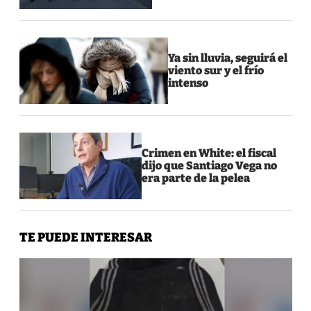
Ya sin lluvia, seguirá el
viento sur y el frío
intenso
Crimen en White: el fiscal
dijo que Santiago Vega no
era parte de la pelea
TE PUEDE INTERESAR