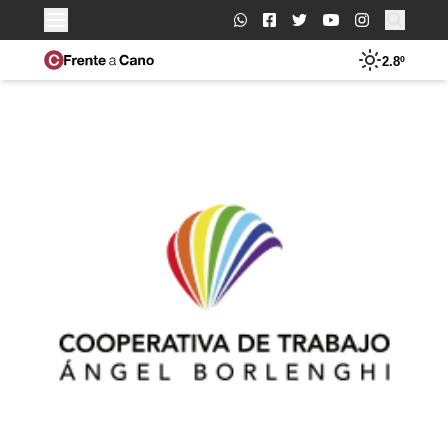
Buscar:
2.8º