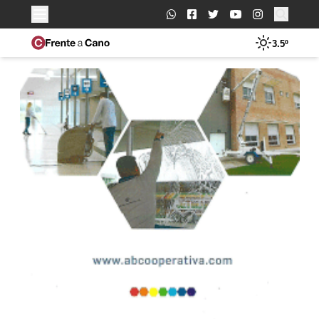
Buscar:
3.5º