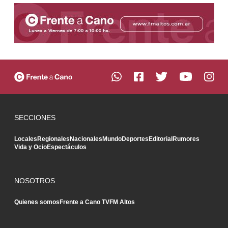
SECCIONES
Locales
Regionales
Nacionales
Mundo
Deportes
Editorial
Rumores
Vida y Ocio
Espectáculos
NOSOTROS
Quienes somos
Frente a Cano TV
FM Altos