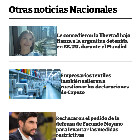
Otras noticias Nacionales
Le concedieron la libertad bajo
fianza a la argentina detenida
en EE.UU. durante el Mundial
Empresarios textiles
también salieron a
cuestionar las declaraciones
de Caputo
Rechazaron el pedido de la
defensa de Facundo Moyano
para levantar las medidas
restrictivas