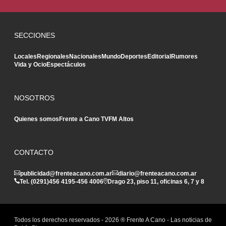
SECCIONES
Locales
Regionales
Nacionales
Mundo
Deportes
Editorial
Rumores
Vida y Ocio
Espectáculos
NOSOTROS
Quienes somos
Frente a Cano TV
FM Altos
CONTACTO
publicidad@frenteacano.com.ar
diario@frenteacano.com.ar
Tel. (0291)
456 4195
-
456 4006
Drago 23, piso 11, oficinas 6, 7 y 8
Todos los derechos reservados -
2026
® Frente A Cano - Las noticias de