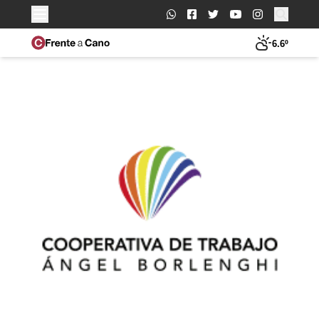
Buscar:
6.6º