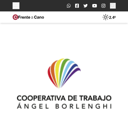
Buscar:
2.4º