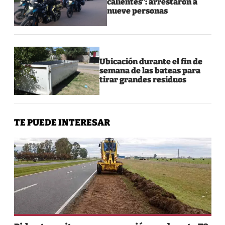
calientes”: arrestaron a
nueve personas
Ubicación durante el fin de
semana de las bateas para
tirar grandes residuos
TE PUEDE INTERESAR