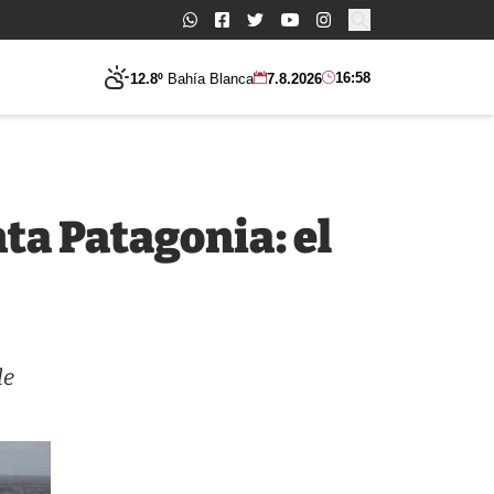
Buscar:
16:58
12.8º
Bahía Blanca
7.8.2026
nta Patagonia: el
de