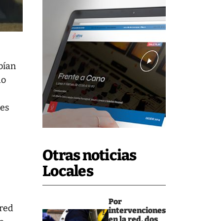
bían
do
tes
Otras noticias
Locales
Por
 red
intervenciones
en la red, dos