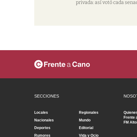
privada: así votó cada sena
SECCIONES
NOSO
Locales
Regionales
Quiene
Frente 
Nacionales
Mundo
FM Alto
Deportes
Editorial
Rumores
Vida y Ocio