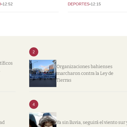
-
-
O
12:52
DEPORTES
12:15
2
tíficos
Organizaciones bahienses
l
marcharon contra la Ley de
Tierras
4
dad
Ya sin lluvia, seguirá el viento sur 