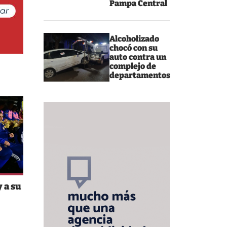
Pampa Central
Alcoholizado
chocó con su
auto contra un
complejo de
departamentos
 a su