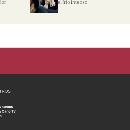
dor
el frío intenso
TROS
s somos
a Cano TV
s