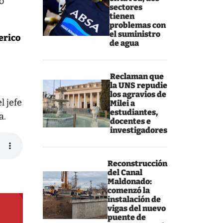
o
sectores
tienen
problemas con
el suministro
erico
de agua
Reclaman que
la UNS repudie
los agravios de
l jefe
Milei a
estudiantes,
a.
docentes e
investigadores
Reconstrucción
del Canal
Maldonado:
comenzó la
instalación de
vigas del nuevo
puente de