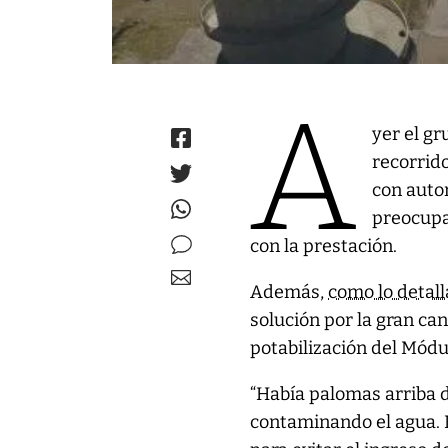
A
yer el g
recorrido
con auto
preocupa
con la prestación.
Además,
como lo detal
solución por la gran ca
potabilización del Módul
“Había palomas arriba de
contaminando el agua. 