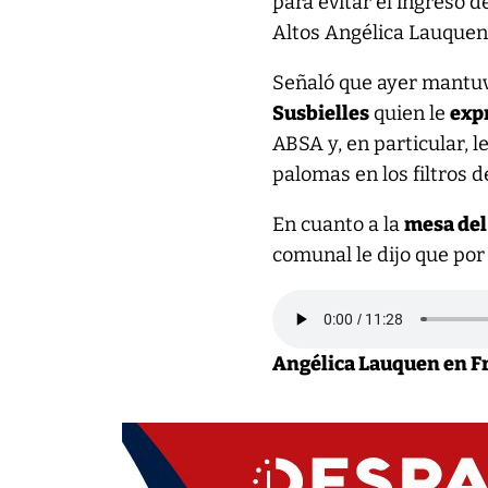
para evitar el ingreso 
Altos Angélica Lauquen
Señaló que ayer mantuv
Susbielles
quien le
exp
ABSA y, en particular, l
palomas en los filtros d
En cuanto a la
mesa del
comunal le dijo que po
Angélica Lauquen en F