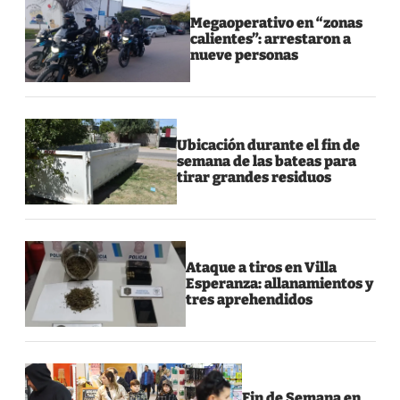
Megaoperativo en “zonas
calientes”: arrestaron a
nueve personas
Ubicación durante el fin de
semana de las bateas para
tirar grandes residuos
Ataque a tiros en Villa
Esperanza: allanamientos y
tres aprehendidos
Fin de Semana en