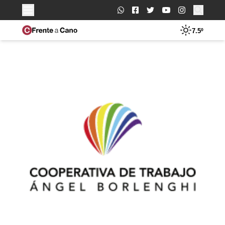
Buscar:
7.5º