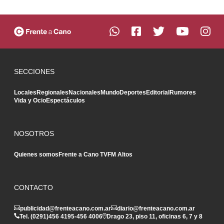
SECCIONES
Locales
Regionales
Nacionales
Mundo
Deportes
Editorial
Rumores
Vida y Ocio
Espectáculos
NOSOTROS
Quienes somos
Frente a Cano TV
FM Altos
CONTACTO
publicidad@frenteacano.com.ar
diario@frenteacano.com.ar
Tel. (0291)
456 4195
-
456 4006
Drago 23, piso 11, oficinas 6, 7 y 8