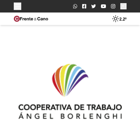
Buscar:
2.2º