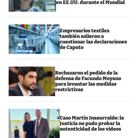
en EE.UU. durante el Mundial
Empresarios textiles
también salieron a
cuestionar las declaraciones
de Caputo
Rechazaron el pedido de la
defensa de Facundo Moyano
para levantar las medidas
restrictivas
Caso Martín Insaurralde: la
Justicia no pudo probar la
autenticidad de los videos