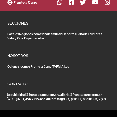
SECCIONES
Locales
Regionales
Nacionales
Mundo
Deportes
Editorial
Rumores
Vida y Ocio
Espectáculos
NOSOTROS
Quienes somos
Frente a Cano TV
FM Altos
CONTACTO
publicidad@frenteacano.com.ar
diario@frenteacano.com.ar
Tel. (0291)
456 4195
-
456 4006
Drago 23, piso 11, oficinas 6, 7 y 8