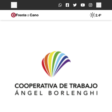
Buscar:
2.4º