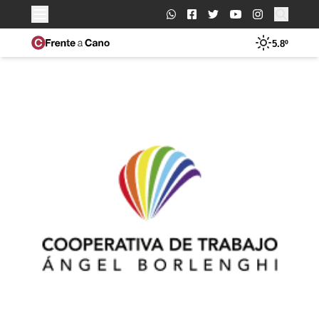
Buscar:
5.8º