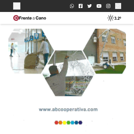
Buscar:
3.2º