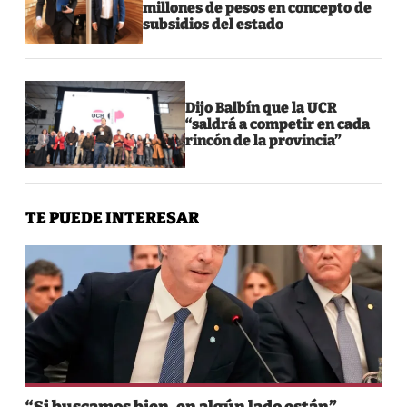
millones de pesos en concepto de
subsidios del estado
Dijo Balbín que la UCR
“saldrá a competir en cada
rincón de la provincia”
TE PUEDE INTERESAR
“Si buscamos bien, en algún lado están”,