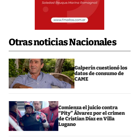
Otras noticias Nacionales
Galperín cuestionó los
datos de consumo de
CAME
Comienza el juicio contra
“Pity” Álvarez por el crimen
de Cristian Díaz en Villa
Lugano