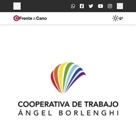
Buscar:
6º