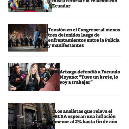
busca reforzar la relación con
Ecuador
Tensión en el Congreso: al menos
tres detenidos luego de
enfrentamientos entre la Policía
y manifestantes
Arizaga defendió a Facundo
Moyano: “Tuve un brote, lo
voy a trabajar”
Los analistas que releva el
BCRA esperan una inflación
menor al 2% hasta fin de año