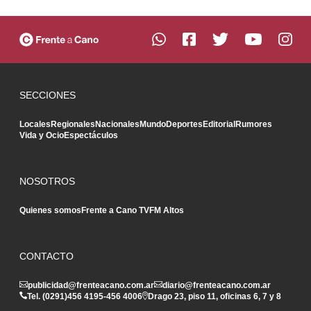
SECCIONES
Locales
Regionales
Nacionales
Mundo
Deportes
Editorial
Rumores
Vida y Ocio
Espectáculos
NOSOTROS
Quienes somos
Frente a Cano TV
FM Altos
CONTACTO
publicidad@frenteacano.com.ar
diario@frenteacano.com.ar
Tel. (0291)
456 4195
-
456 4006
Drago 23, piso 11, oficinas 6, 7 y 8