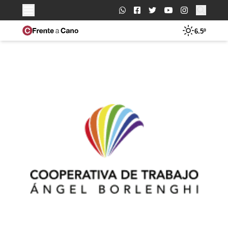
Buscar:
6.5º