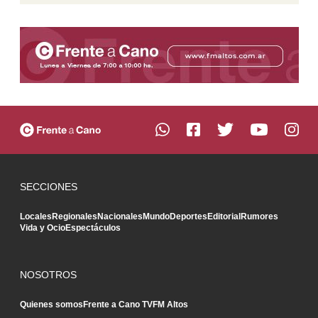
SECCIONES
Locales
Regionales
Nacionales
Mundo
Deportes
Editorial
Rumores
Vida y Ocio
Espectáculos
NOSOTROS
Quienes somos
Frente a Cano TV
FM Altos