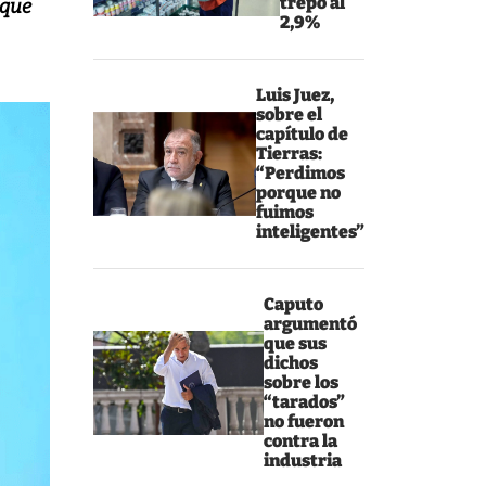
trepó al
 que
2,9%
Luis Juez,
sobre el
capítulo de
Tierras:
“Perdimos
porque no
fuimos
inteligentes”
Caputo
argumentó
que sus
dichos
sobre los
“tarados”
no fueron
contra la
industria