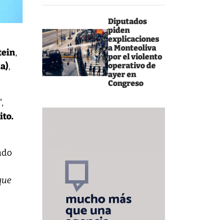
Diputados
piden
explicaciones
a Monteoliva
tein
,
por el violento
a)
,
operativo de
ayer en
Congreso
“,
ito.
ado
que