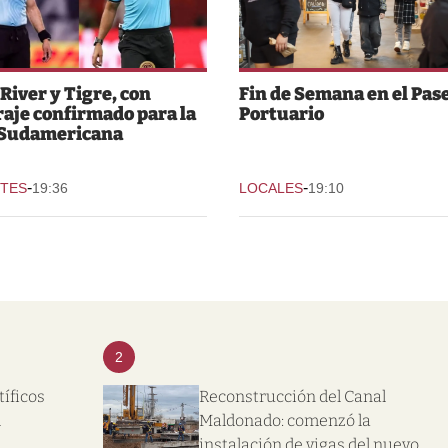
 River y Tigre, con
Fin de Semana en el Pas
raje confirmado para la
Portuario
 Sudamericana
-
-
TES
19:36
LOCALES
19:10
2
tíficos
Reconstrucción del Canal
l
Maldonado: comenzó la
instalación de vigas del nuevo