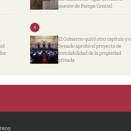
puente de Pampa Central
4
El Gobierno quitó otro capítulo y e
dad
Senado aprobó el proyecto de
dor
inviolabilidad de la propiedad
privada
TROS