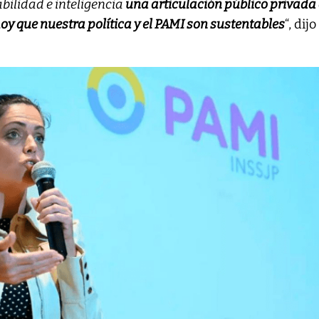
ilidad e inteligencia
una articulación público privada
y que nuestra política y el PAMI son sustentables
“, dijo