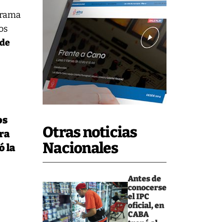
grama
os
 de
os
Otras noticias
bra
Nacionales
ó la
Antes de
conocerse
el IPC
oficial, en
CABA