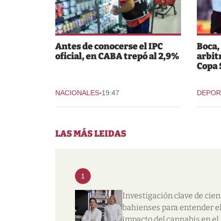
Antes de conocerse el IPC
Boca,
oficial, en CABA trepó al 2,9%
arbit
Copa
-
NACIONALES
19:47
DEPOR
LAS MÁS LEIDAS
1
Investigación clave de cien
bahienses para entender e
impacto del cannabis en el