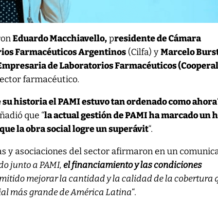
aron
Eduardo Macchiavello,
p
residente de Cámara
rios Farmacéuticos Argentinos
(Cilfa) y
Marcelo Burs
mpresaria de Laboratorios Farmacéuticos (Cooperal
sector farmacéutico.
su historia el PAMI estuvo tan ordenado como ahora
ñadió que “
la actual gestión de PAMI ha marcado un h
 que la obra social logre un superávit
“.
as y asociaciones del sector afirmaron en un comunic
do junto a PAMI,
el financiamiento y las condiciones
itido mejorar la cantidad y la calidad de la cobertura 
ial más grande de América Latina
“.