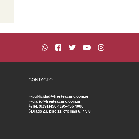
CONTACTO
publicidad@frenteacano.com.ar
diario@frenteacano.com.ar
Tel. (0291)
456 4195
-
456 4006
Drago 23, piso 11, oficinas 6, 7 y 8