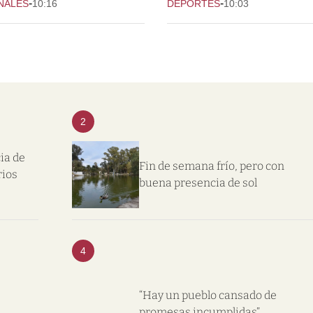
-
-
NALES
10:16
DEPORTES
10:03
2
ia de
Fin de semana frío, pero con
rios
buena presencia de sol
4
“Hay un pueblo cansado de
promesas incumplidas”