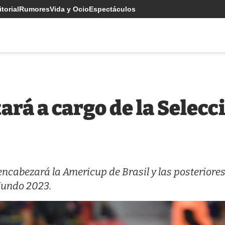
torial
Rumores
Vida y Ocio
Espectáculos
tará a cargo de la Selec
encabezará la Americup de Brasil y las posteriore
Mundo 2023.