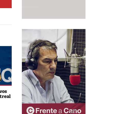
avos
treal