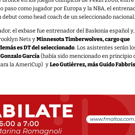
 bronce en los Juegos Olímpicos de Pekín 2008, entre
do paso como jugador por Europa y la NBA, el entrena
su debut como head coach de un seleccionado nacional
ador, el exbase fue entrenador del Baskonia español y,
Brooklyn Nets y
Minnesota Timberwolves, cargo que
emás es DT del seleccionado
. Los asistentes serán lo
,
Gonzalo García
(había sido mencionado en principio
para la AmeriCup) y
Leo Gutiérrez, más Guido Fabbri