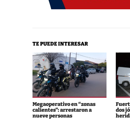
TE PUEDE INTERESAR
Megaoperativo en “zonas
Fuert
calientes”: arrestaron a
dos j
nueve personas
herid