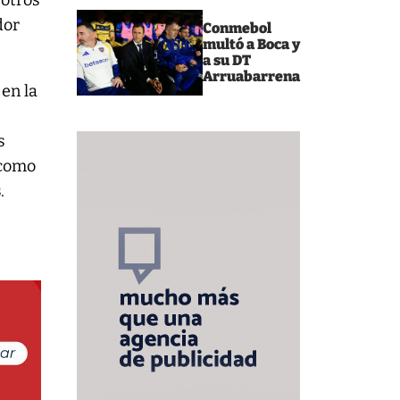
 otros
dor
Conmebol
multó a Boca y
.
a su DT
Arruabarrena
 en la
s
 como
s
.