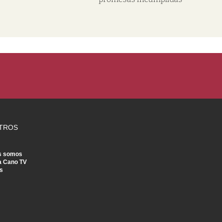
TROS
s somos
a Cano TV
s