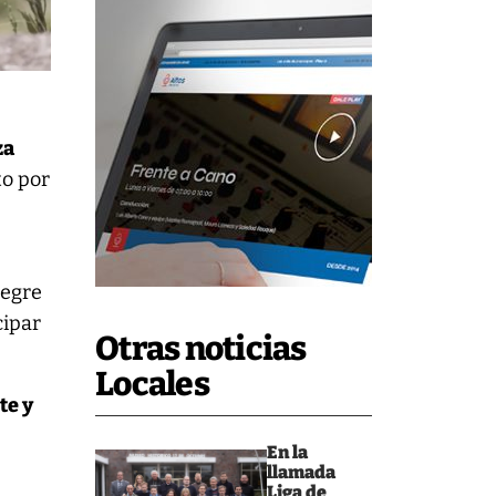
za
to por
tegre
cipar
Otras noticias
Locales
te y
En la
llamada
Liga de