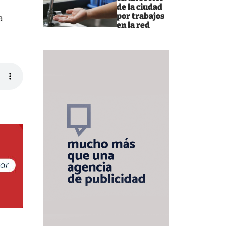
de la ciudad
por trabajos
a
en la red