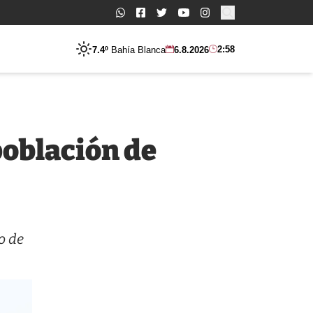
Buscar:
2:58
7.4º
Bahía Blanca
6.8.2026
población de
o de