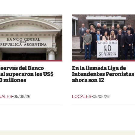
eservas del Banco
En la llamada Liga de
al superaron los US$
Intendentes Peronistas
0 millones
ahora son 12
-
-
NALES
05/08/26
LOCALES
05/08/26