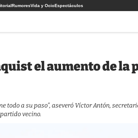
torial
Rumores
Vida y Ocio
Espectáculos
uist el aumento de la 
e todo a su paso”, aseveró Víctor Antón, secretari
partido vecino.