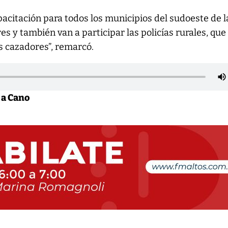
acitación para todos los municipios del sudoeste de l
s y también van a participar las policías rurales, que
os cazadores”, remarcó.
 a Cano