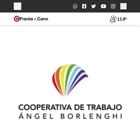
Buscar:
13.8º