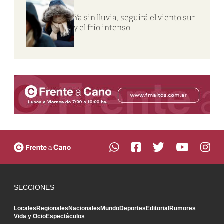
Ya sin lluvia, seguirá el viento sur
y el frío intenso
SECCIONES
Locales
Regionales
Nacionales
Mundo
Deportes
Editorial
Rumores
Vida y Ocio
Espectáculos