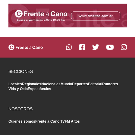
SECCIONES
Locales
Regionales
Nacionales
Mundo
Deportes
Editorial
Rumores
Vida y Ocio
Espectáculos
NOSOTROS
Quienes somos
Frente a Cano TV
FM Altos