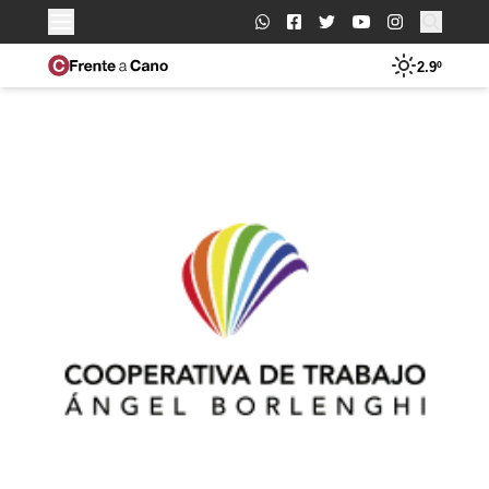
Buscar:
2.9º