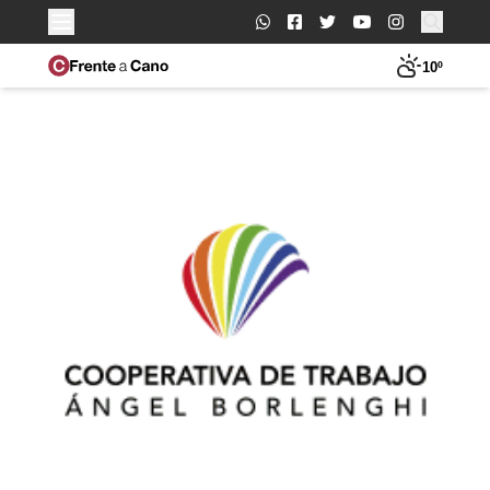
Buscar:
10º