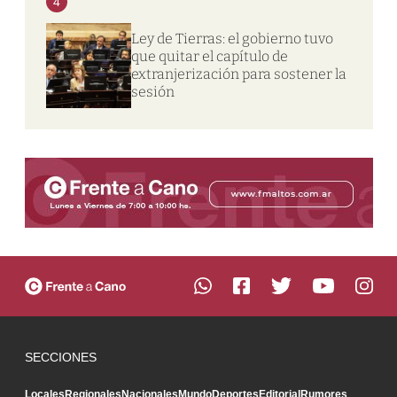
4
Ley de Tierras: el gobierno tuvo
que quitar el capítulo de
extranjerización para sostener la
sesión
SECCIONES
Locales
Regionales
Nacionales
Mundo
Deportes
Editorial
Rumores