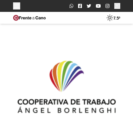
Buscar:
7.5º