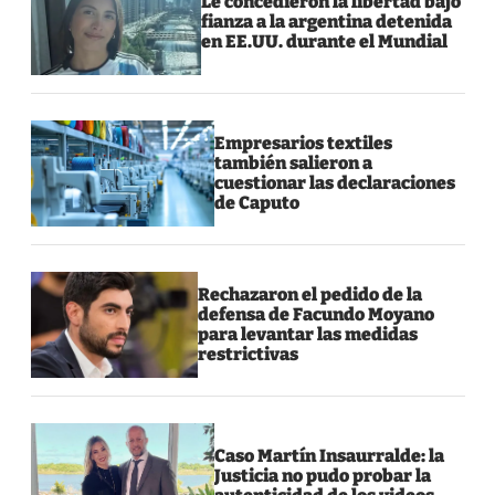
Le concedieron la libertad bajo
fianza a la argentina detenida
en EE.UU. durante el Mundial
Empresarios textiles
también salieron a
cuestionar las declaraciones
de Caputo
Rechazaron el pedido de la
defensa de Facundo Moyano
para levantar las medidas
restrictivas
Caso Martín Insaurralde: la
Justicia no pudo probar la