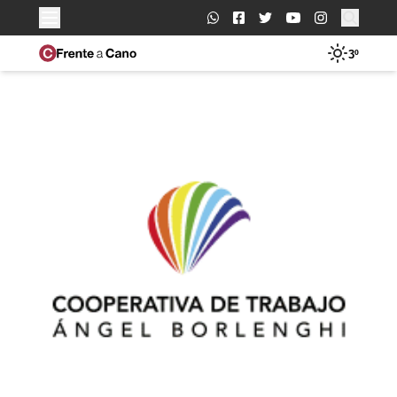
Buscar:
3º