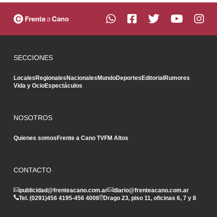
SECCIONES
Locales
Regionales
Nacionales
Mundo
Deportes
Editorial
Rumores
Vida y Ocio
Espectáculos
NOSOTROS
Quienes somos
Frente a Cano TV
FM Altos
CONTACTO
publicidad@frenteacano.com.ar
diario@frenteacano.com.ar
Tel. (0291)
456 4195
-
456 4006
Drago 23, piso 11, oficinas 6, 7 y 8