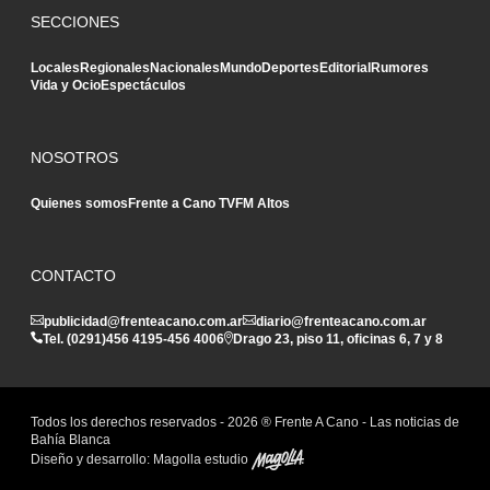
SECCIONES
Locales
Regionales
Nacionales
Mundo
Deportes
Editorial
Rumores
Vida y Ocio
Espectáculos
NOSOTROS
Quienes somos
Frente a Cano TV
FM Altos
CONTACTO
publicidad@frenteacano.com.ar
diario@frenteacano.com.ar
Tel. (0291)
456 4195
-
456 4006
Drago 23, piso 11, oficinas 6, 7 y 8
Todos los derechos reservados -
2026
® Frente A Cano - Las noticias de
Bahía Blanca
Diseño y desarrollo:
Magolla estudio