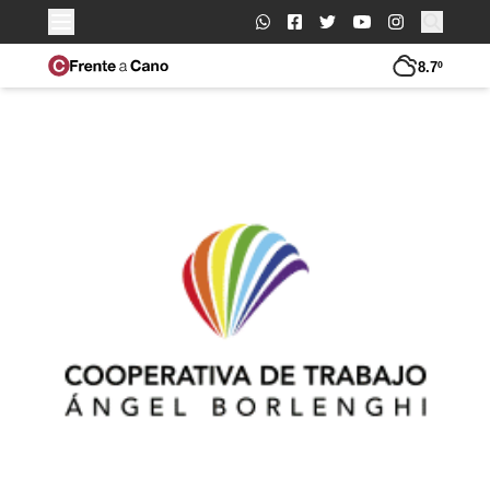
Buscar:
8.7º