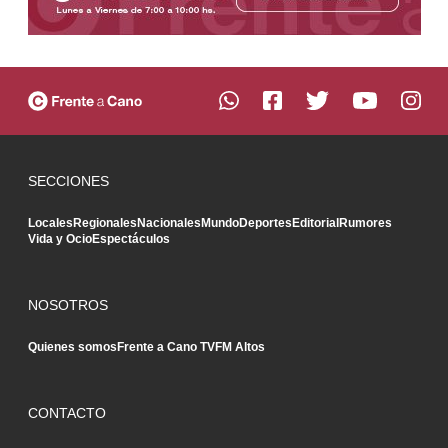
SECCIONES
Locales
Regionales
Nacionales
Mundo
Deportes
Editorial
Rumores
Vida y Ocio
Espectáculos
NOSOTROS
Quienes somos
Frente a Cano TV
FM Altos
CONTACTO