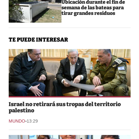
Ubicación durante el fin de
semana de las bateas para
tirar grandes residuos
TE PUEDE INTERESAR
Israel no retirará sus tropas del territorio
palestino
-
MUNDO
13:29