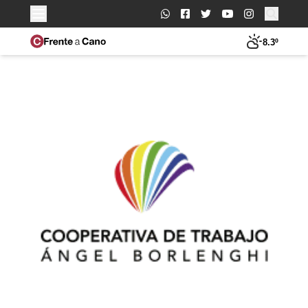
Buscar:
8.3º