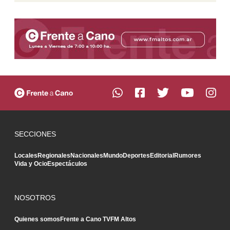
SECCIONES
Locales
Regionales
Nacionales
Mundo
Deportes
Editorial
Rumores
Vida y Ocio
Espectáculos
NOSOTROS
Quienes somos
Frente a Cano TV
FM Altos