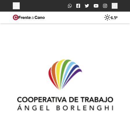
Buscar:
6.5º