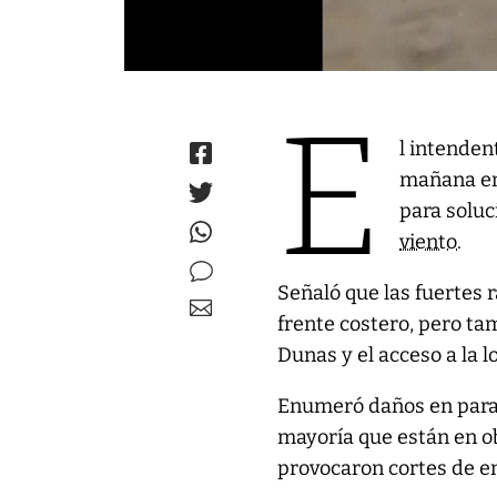
E
l intende
mañana en 
para solu
viento
.
Señaló que las fuertes 
frente costero, pero ta
Dunas y el acceso a la 
Enumeró daños en parado
mayoría que están en ob
provocaron cortes de en