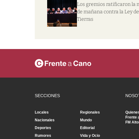
Los gremios ratificaron la
de mañana contra la Ley de
Tierras
SECCIONES
NOSO
Locales
Regionales
Quiene
Frente 
Nacionales
Mundo
FM Alto
Deportes
Editorial
Rumores
Vida y Ocio