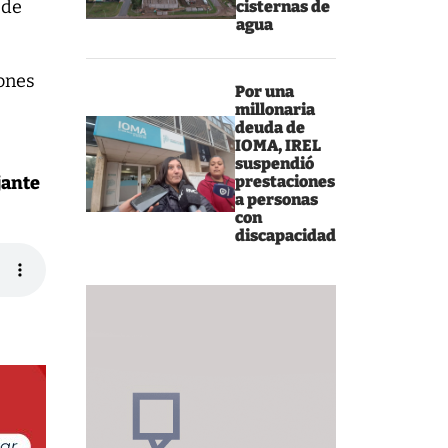
 de
cisternas de
agua
iones
Por una
millonaria
deuda de
IOMA, IREL
suspendió
prestaciones
jante
a personas
con
discapacidad