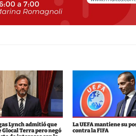
as Lynch admitió que
La UEFA mantiene su po
e Glocal Terra pero negó
contra la FIFA