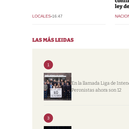
confl
ley d
-
LOCALES
16:47
NACIO
LAS MÁS LEIDAS
1
En la llamada Liga de Inte
Peronistas ahora son 12
3