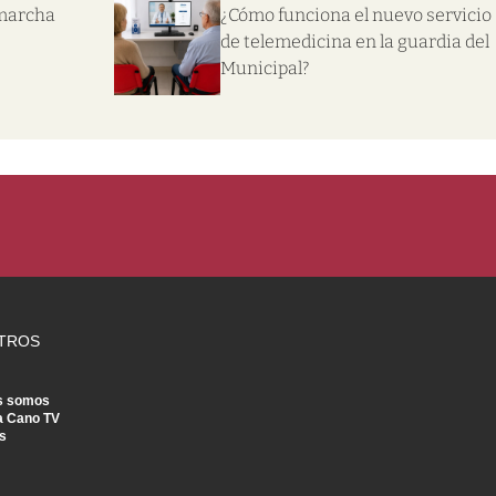
 marcha
¿Cómo funciona el nuevo servicio
de telemedicina en la guardia del
Municipal?
TROS
s somos
a Cano TV
s