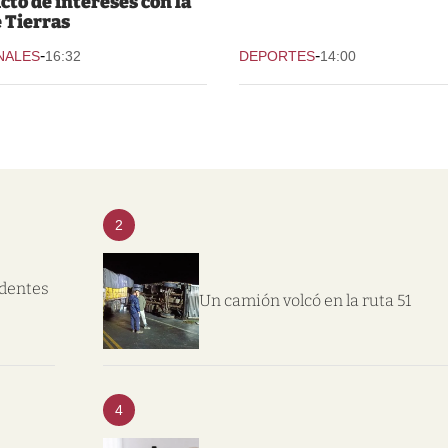
icto de intereses con la
e Tierras
-
-
NALES
16:32
DEPORTES
14:00
2
ndentes
Un camión volcó en la ruta 51
4