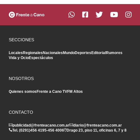
SECCIONES
Locales
Regionales
Nacionales
Mundo
Deportes
Editorial
Rumores
Vida y Ocio
Espectáculos
NOSOTROS
Quienes somos
Frente a Cano TV
FM Altos
CONTACTO
publicidad@frenteacano.com.ar
diario@frenteacano.com.ar
Tel. (0291)
456 4195
-
456 4006
Drago 23, piso 11, oficinas 6, 7 y 8