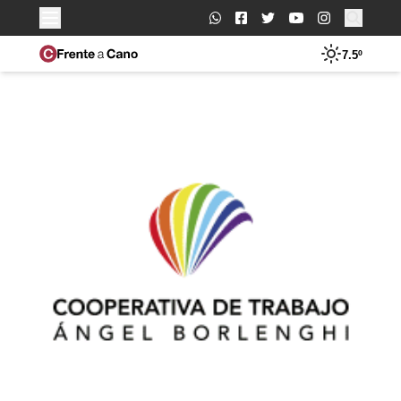
Buscar:
7.5º