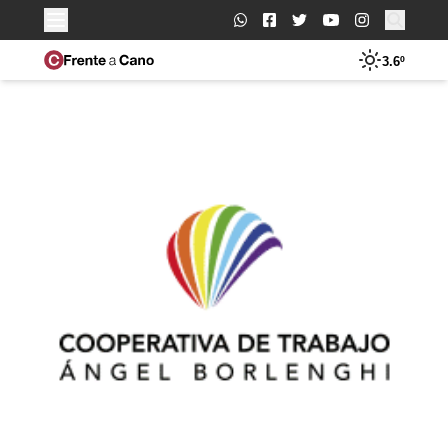
Buscar:
3.6º