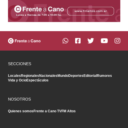
SECCIONES
Locales
Regionales
Nacionales
Mundo
Deportes
Editorial
Rumores
Vida y Ocio
Espectáculos
NOSOTROS
Quienes somos
Frente a Cano TV
FM Altos