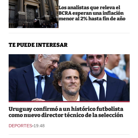
Los analistas que releva el
BCRA esperan una inflación
menor al 2% hasta fin de año
TE PUEDE INTERESAR
Uruguay confirmó a un histórico futbolista
como nuevo director técnico de la selección
-
DEPORTES
19:48