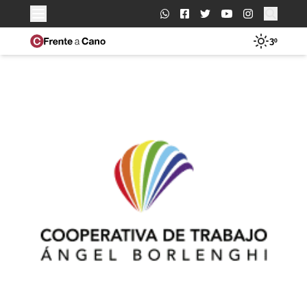
Buscar:
3º