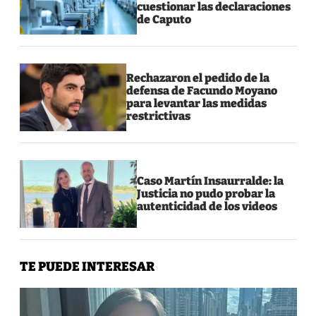
cuestionar las declaraciones
de Caputo
Rechazaron el pedido de la
defensa de Facundo Moyano
para levantar las medidas
restrictivas
Caso Martín Insaurralde: la
Justicia no pudo probar la
autenticidad de los videos
TE PUEDE INTERESAR