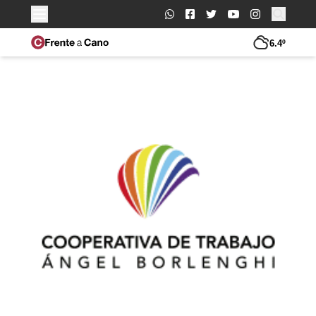
Buscar:
6.4º