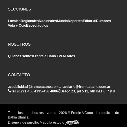
SECCIONES
Locales
Regionales
Nacionales
Mundo
Deportes
Editorial
Rumores
Vida y Ocio
Espectáculos
NOSOTROS
Quienes somos
Frente a Cano TV
FM Altos
CONTACTO
publicidad@frenteacano.com.ar
diario@frenteacano.com.ar
Tel. (0291)
456 4195
-
456 4006
Drago 23, piso 11, oficinas 6, 7 y 8
Todos los derechos reservados -
2026
® Frente A Cano - Las noticias de
Bahía Blanca
Diseño y desarrollo:
Magolla estudio