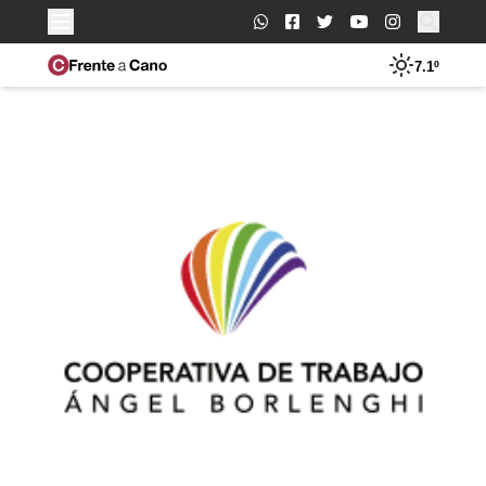
Buscar:
7.1º