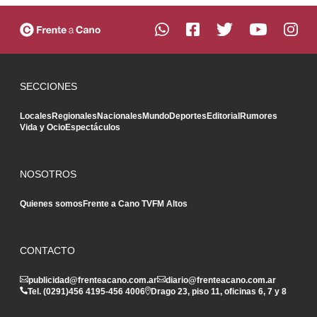
SECCIONES
Locales
Regionales
Nacionales
Mundo
Deportes
Editorial
Rumores
Vida y Ocio
Espectáculos
NOSOTROS
Quienes somos
Frente a Cano TV
FM Altos
CONTACTO
publicidad@frenteacano.com.ar
diario@frenteacano.com.ar
Tel. (0291)
456 4195
-
456 4006
Drago 23, piso 11, oficinas 6, 7 y 8