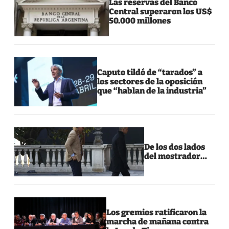
Las reservas del Banco
Central superaron los US$
50.000 millones
Caputo tildó de “tarados” a
los sectores de la oposición
que “hablan de la industria”
De los dos lados
del mostrador…
Los gremios ratificaron la
marcha de mañana contra