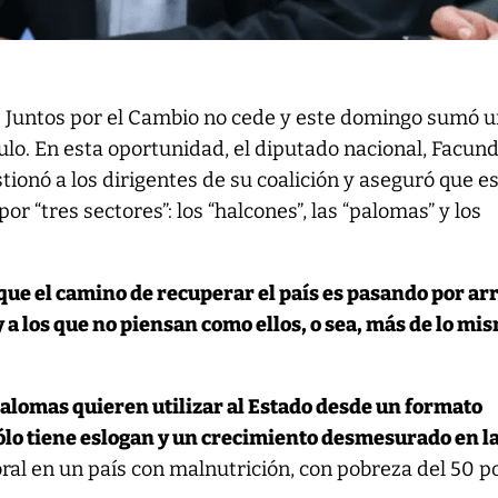
e Juntos por el Cambio no cede y este domingo sumó 
ulo. En esta oportunidad, el diputado nacional, Facun
tionó a los dirigentes de su coalición y aseguró que e
r “tres sectores”: los “halcones”, las “palomas” y los
que el camino de recuperar el país es pasando por ar
y a los que no piensan como ellos, o sea, más de lo mi
palomas quieren utilizar al Estado desde un formato
ólo tiene eslogan y un crecimiento desmesurado en l
oral en un país con malnutrición, con pobreza del 50 p