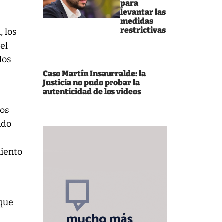
para
levantar las
medidas
restrictivas
, los
el
los
Caso Martín Insaurralde: la
Justicia no pudo probar la
autenticidad de los videos
nos
ndo
miento
 que