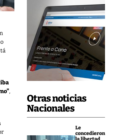
un
do
stá
riba
smo”
,
Otras noticias
Nacionales
a
Le
or
concedieron
la libertad