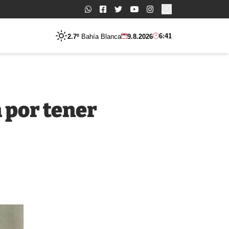
Buscar:
6:41
2.7º
Bahía Blanca
9.8.2026
 por tener