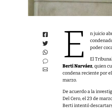
E
n juicio a
condenad
poder coca
El Tribuna
Berti Narváez
, quien c
condena reciente por el
marzo.
De acuerdo a la investig
Del Cero, el 23 de marz
Berti intentó descartar