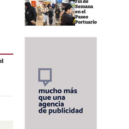
Fin de
Semana
en el
Paseo
Portuario
el