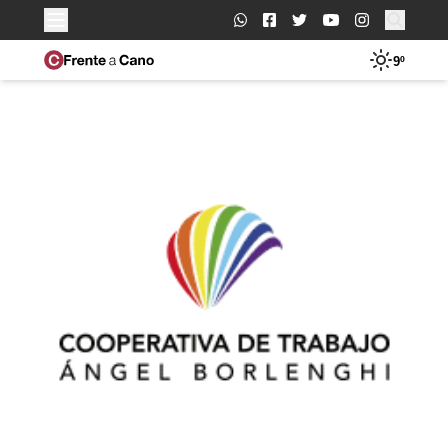
Buscar:
9º