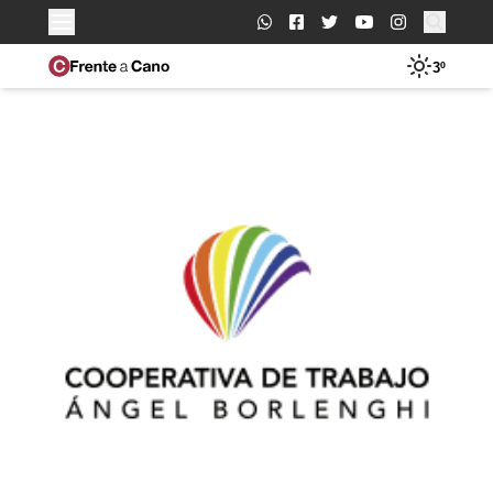
Buscar:
3º