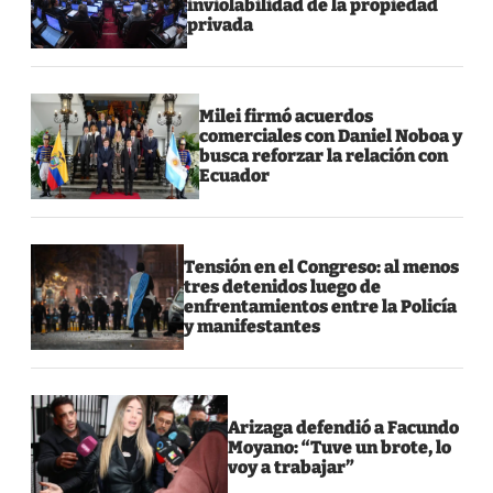
inviolabilidad de la propiedad
privada
Milei firmó acuerdos
comerciales con Daniel Noboa y
busca reforzar la relación con
Ecuador
Tensión en el Congreso: al menos
tres detenidos luego de
enfrentamientos entre la Policía
y manifestantes
Arizaga defendió a Facundo
Moyano: “Tuve un brote, lo
voy a trabajar”