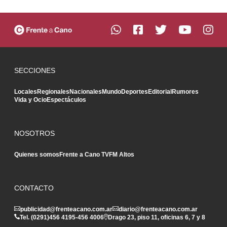
SECCIONES
Locales
Regionales
Nacionales
Mundo
Deportes
Editorial
Rumores
Vida y Ocio
Espectáculos
NOSOTROS
Quienes somos
Frente a Cano TV
FM Altos
CONTACTO
publicidad@frenteacano.com.ar
diario@frenteacano.com.ar
Tel. (0291)
456 4195
-
456 4006
Drago 23, piso 11, oficinas 6, 7 y 8