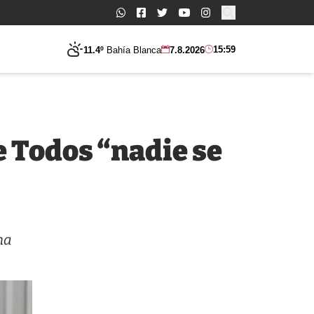
Buscar:
15:59
11.4º
Bahía Blanca
7.8.2026
e Todos “nadie se
na