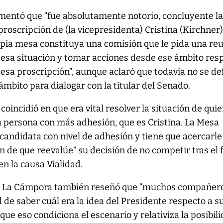
entó que “fue absolutamente notorio, concluyente l
proscripción de (la vicepresidenta) Cristina (Kirchner),
opia mesa constituya una comisión que le pida una re
e esa situación y tomar acciones desde ese ámbito res
esa proscripción”, aunque aclaró que todavía no se de
ámbito para dialogar con la titular del Senado.
coincidió en que era vital resolver la situación de qui
la persona con más adhesión, que es Cristina. La Mesa
a candidata con nivel de adhesión y tiene que acercarle
 de que reevalúe” su decisión de no competir tras el f
en la causa Vialidad.
 de La Cámpora también reseñó que “muchos compañer
 de saber cuál era la idea del Presidente respecto a s
ue eso condiciona el escenario y relativiza la posibil