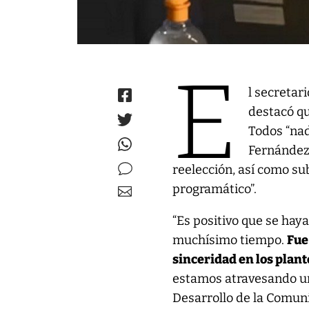
E
l secretar
destacó qu
Todos “nad
Fernández 
reelección, así como su
programático”.
“Es positivo que se hay
muchísimo tiempo.
Fue
sinceridad en los plant
estamos atravesando un
Desarrollo de la Comun