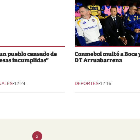
un pueblo cansado de
Conmebol multó a Boca y
esas incumplidas”
DT Arruabarrena
-
-
NALES
12:24
DEPORTES
12:15
2