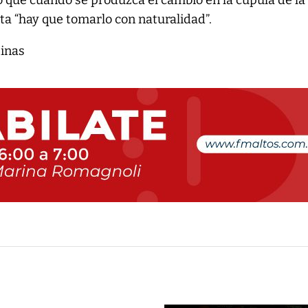
 que cuando se produzca el cambio en la cúpula de la
ta “hay que tomarlo con naturalidad”.
tinas