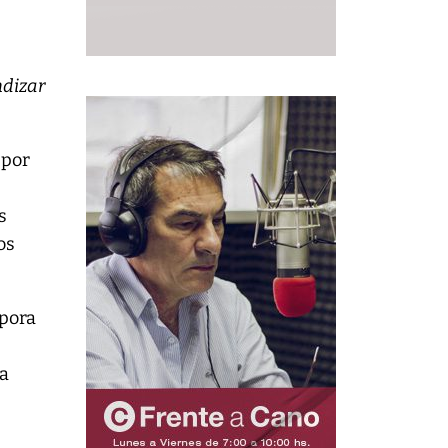
ndizar
 por
s
os
mpora
la