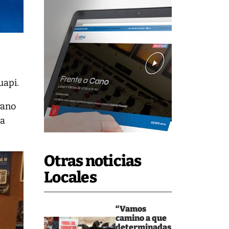
uapi.
rano
 a
Otras noticias
Locales
“Vamos
camino a que
determinadas