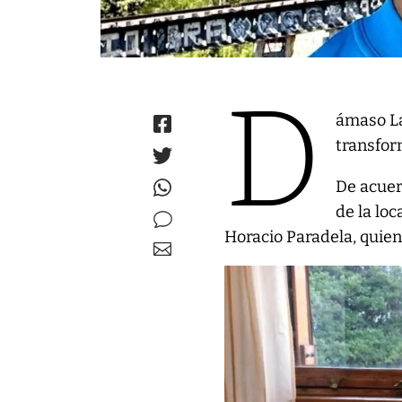
D
ámaso La
transfor
De acuer
de la lo
Horacio Paradela, quie