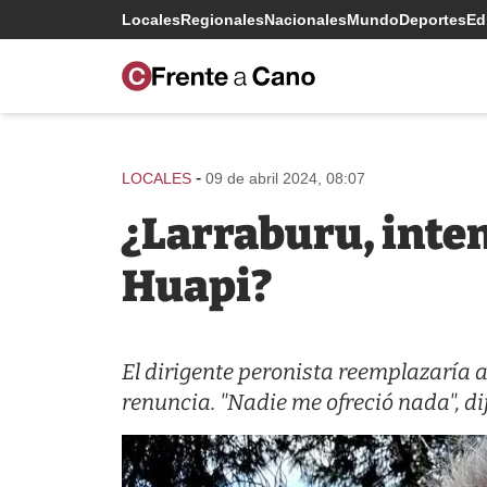
Locales
Regionales
Nacionales
Mundo
Deportes
Edi
-
LOCALES
09 de abril 2024, 08:07
¿Larraburu, inte
Huapi?
El dirigente peronista reemplazaría 
renuncia. "Nadie me ofreció nada", d