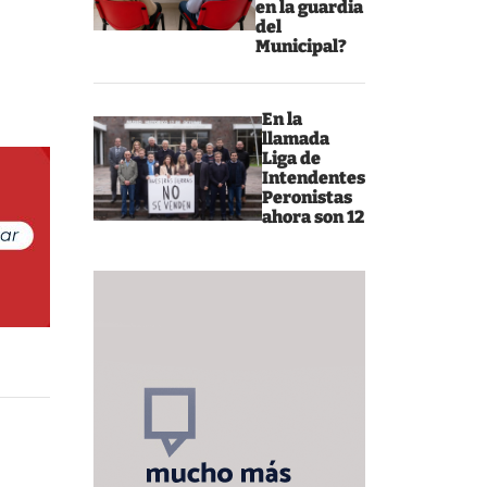
en la guardia
del
Municipal?
En la
llamada
Liga de
Intendentes
Peronistas
ahora son 12