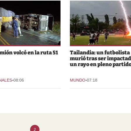
mión volcó en la ruta 51
Tailandia: un futbolista
murió tras ser impactad
un rayo en pleno partid
-
-
NALES
08:06
MUNDO
07:18
2