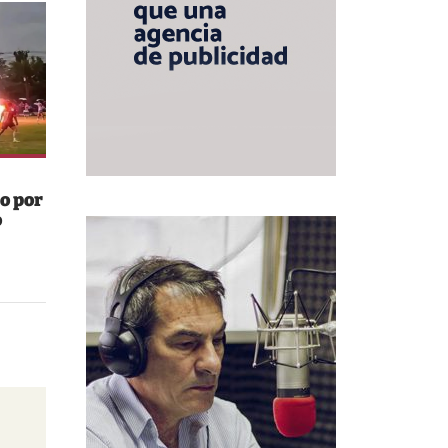
o por
o