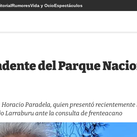
torial
Rumores
Vida y Ocio
Espectáculos
ndente del Parque Naci
a Horacio Paradela, quien presentó recientemente 
ijo Larraburu ante la consulta de frenteacano