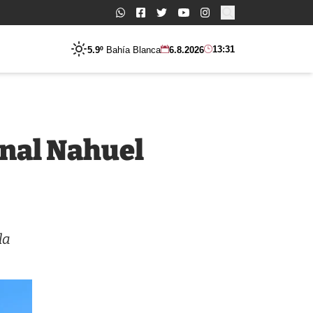
Buscar:
13:31
5.9º
Bahía Blanca
6.8.2026
onal Nahuel
la