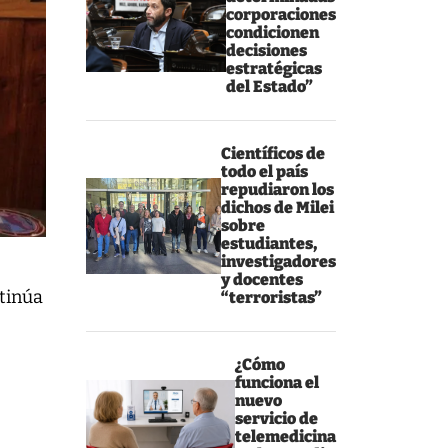
corporaciones
condicionen
decisiones
estratégicas
del Estado”
Científicos de
todo el país
repudiaron los
dichos de Milei
sobre
estudiantes,
investigadores
y docentes
ntinúa
“terroristas”
¿Cómo
funciona el
nuevo
servicio de
telemedicina