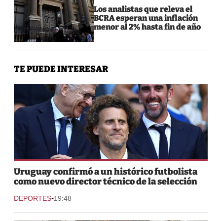
Los analistas que releva el
BCRA esperan una inflación
menor al 2% hasta fin de año
TE PUEDE INTERESAR
Uruguay confirmó a un histórico futbolista
como nuevo director técnico de la selección
-
DEPORTES
19:48