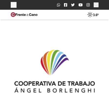
Buscar:
3.6º