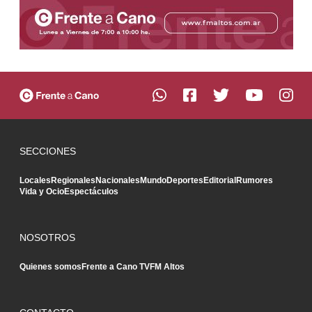
SECCIONES
Locales
Regionales
Nacionales
Mundo
Deportes
Editorial
Rumores
Vida y Ocio
Espectáculos
NOSOTROS
Quienes somos
Frente a Cano TV
FM Altos