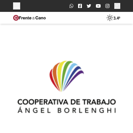
Buscar:
3.4º