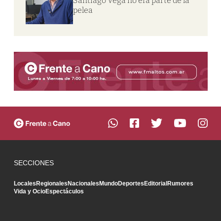
Santiago Vega no era parte de la
pelea
SECCIONES
Locales
Regionales
Nacionales
Mundo
Deportes
Editorial
Rumores
Vida y Ocio
Espectáculos