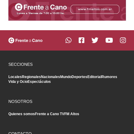
SECCIONES
Locales
Regionales
Nacionales
Mundo
Deportes
Editorial
Rumores
Vida y Ocio
Espectáculos
NOSOTROS
Quienes somos
Frente a Cano TV
FM Altos
CONTACTO