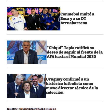
Conmebol multó a
Boca y a su DT
Arruabarrena
“Chiqui” Tapia ratificó su
deseo de seguir al frente de la
AFA hasta el Mundial 2030
Uruguay confirmó a un
histórico futbolista como
nuevo director técnico de la
selección