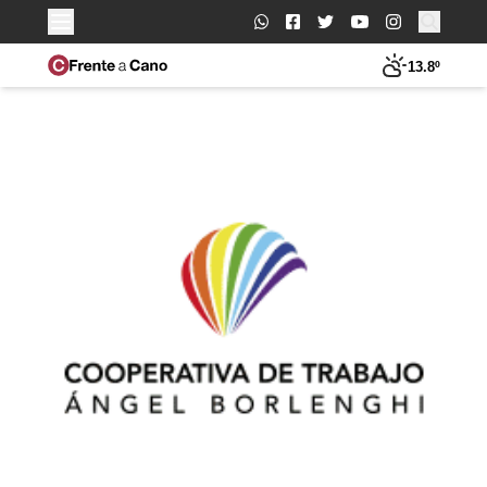
Buscar:
13.8º