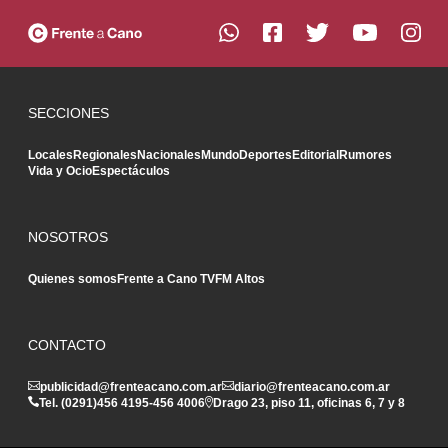
SECCIONES
Locales
Regionales
Nacionales
Mundo
Deportes
Editorial
Rumores
Vida y Ocio
Espectáculos
NOSOTROS
Quienes somos
Frente a Cano TV
FM Altos
CONTACTO
publicidad@frenteacano.com.ar
diario@frenteacano.com.ar
Tel. (0291)
456 4195
-
456 4006
Drago 23, piso 11, oficinas 6, 7 y 8