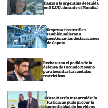
fianza a la argentina detenida
en EE.UU. durante el Mundial
Empresarios textiles
también salieron a
cuestionar las declaraciones
de Caputo
Rechazaron el pedido de la
defensa de Facundo Moyano
para levantar las medidas
restrictivas
Caso Martín Insaurralde: la
Justicia no pudo probar la
autenticidad de los videos