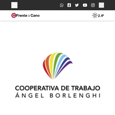
Buscar:
2.4º