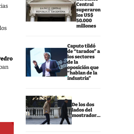
Central
cias
superaron
los US$
50.000
millones
los
Caputo tildó
de “tarados” a
los sectores
Pedro
de la
aban
oposición que
“hablan de la
industria”
De los dos
lados del
mostrador…