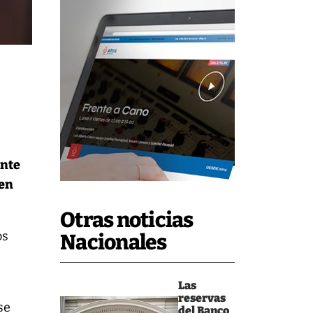
ente
 en
Otras noticias
os
Nacionales
Las
reservas
se
del Banco