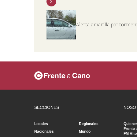
3
Alerta amarilla por tormen
SECCIONES
NOSO
Locales
Regionales
Quiene
Frente 
Nacionales
Mundo
FM Alto