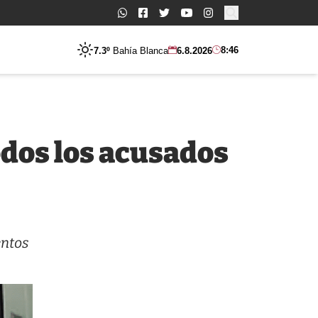
Buscar:
8:46
7.3º
Bahía Blanca
6.8.2026
odos los acusados
entos