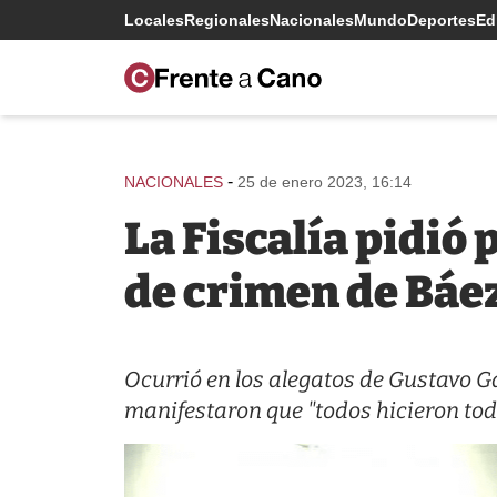
Locales
Regionales
Nacionales
Mundo
Deportes
Edi
-
NACIONALES
25 de enero 2023, 16:14
La Fiscalía pidió
de crimen de Báe
Ocurrió en los alegatos de Gustavo 
manifestaron que "todos hicieron tod