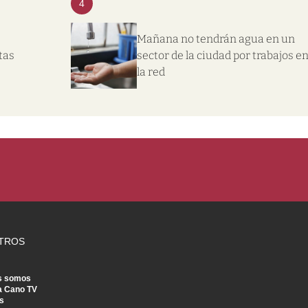
4
Mañana no tendrán agua en un
tas
sector de la ciudad por trabajos e
la red
TROS
s somos
a Cano TV
s