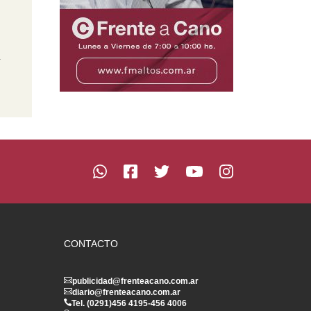
n
CONTACTO
publicidad@frenteacano.com.ar
diario@frenteacano.com.ar
Tel. (0291)
456 4195
-
456 4006