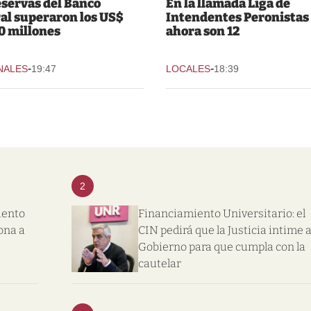
eservas del Banco
En la llamada Liga de
al superaron los US$
Intendentes Peronistas
0 millones
ahora son 12
-
-
NALES
19:47
LOCALES
18:39
2
iento
Financiamiento Universitario: el
ona a
CIN pedirá que la Justicia intime a
Gobierno para que cumpla con la
cautelar