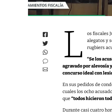
L
os fiscales
alegatos y s
rugbiers ac
“Se los acu
agravado por alevosía 
concurso ideal con les
En sus pedidos de conde
cuales los ocho acusado
que
“todos hicieron to
Durante casi cuatro hora