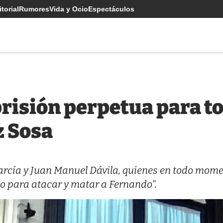
torial
Rumores
Vida y Ocio
Espectáculos
 prisión perpetua para t
z Sosa
García y Juan Manuel Dávila, quienes en todo mom
o para atacar y matar a Fernando".