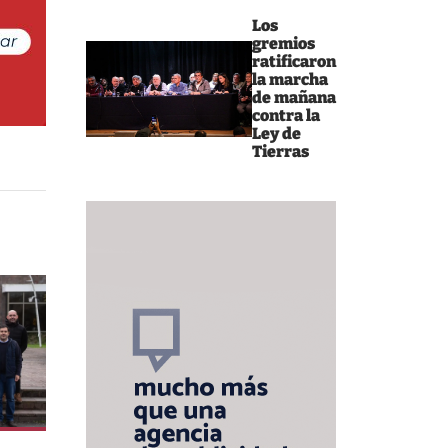
Los
gremios
ratificaron
la marcha
de mañana
contra la
Ley de
Tierras