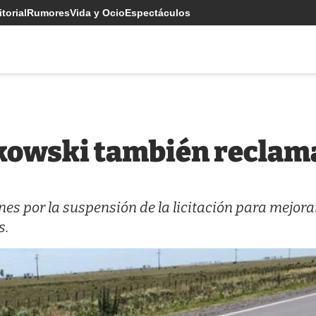
torial
Rumores
Vida y Ocio
Espectáculos
kowski también reclama 
ones por la suspensión de la licitación para mejora
s.