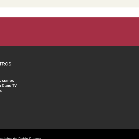
TROS
s somos
a Cano TV
s