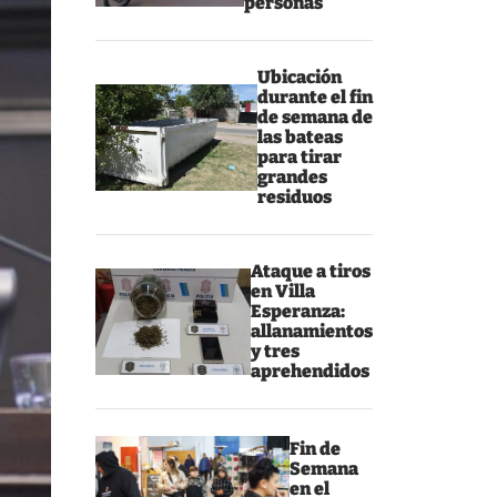
personas
Ubicación
durante el fin
de semana de
las bateas
para tirar
grandes
residuos
Ataque a tiros
en Villa
Esperanza:
allanamientos
y tres
aprehendidos
Fin de
Semana
en el