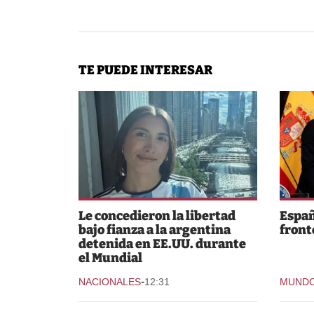
TE PUEDE INTERESAR
Le concedieron la libertad
Españ
bajo fianza a la argentina
fronte
detenida en EE.UU. durante
el Mundial
-
NACIONALES
12:31
MUND