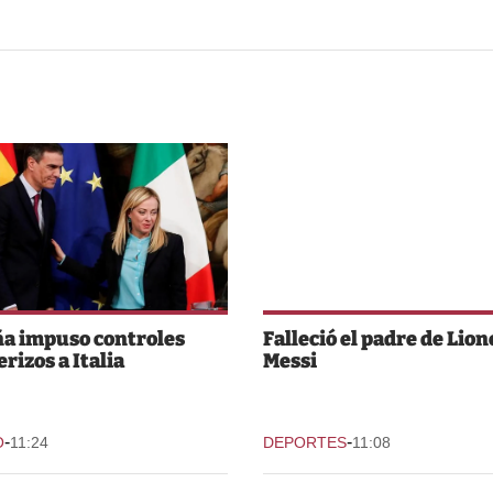
a impuso controles
Falleció el padre de Lion
rizos a Italia
Messi
-
-
O
11:24
DEPORTES
11:08