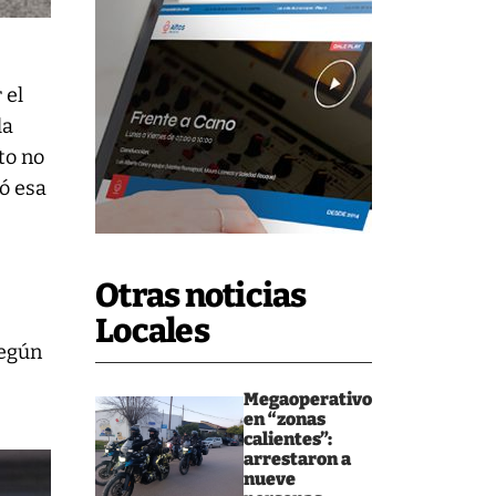
 el
la
to no
tó esa
Otras noticias
Locales
según
Megaoperativo
en “zonas
calientes”:
arrestaron a
nueve