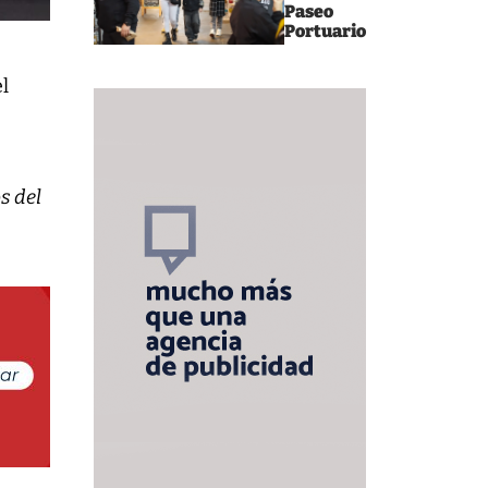
Paseo
Portuario
el
s del