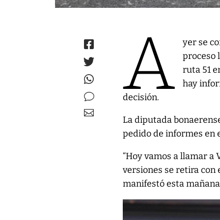
A
yer se co
proceso l
ruta 51 
hay infor
decisión.
La diputada bonaerense 
pedido de informes en 
“Hoy vamos a llamar a V
versiones se retira con e
manifestó esta mañana 