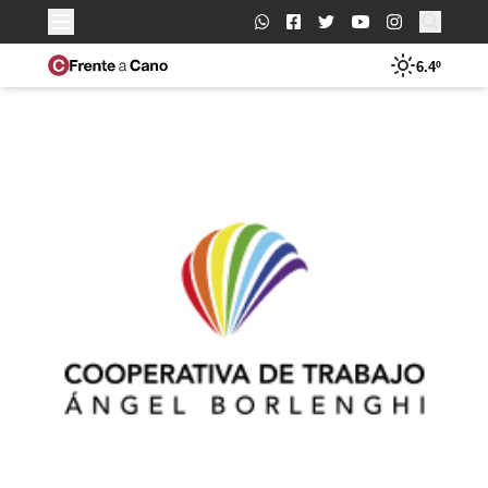
Buscar:
6.4º