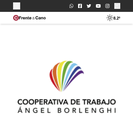
Buscar:
8.2º