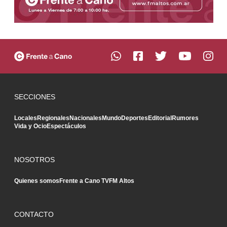
SECCIONES
Locales
Regionales
Nacionales
Mundo
Deportes
Editorial
Rumores
Vida y Ocio
Espectáculos
NOSOTROS
Quienes somos
Frente a Cano TV
FM Altos
CONTACTO