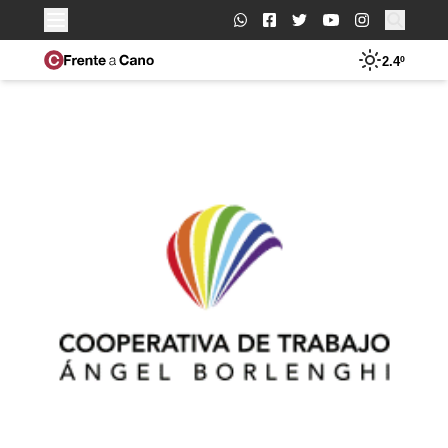
Buscar:
2.4º