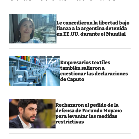
Le concedieron la libertad bajo
fianza a la argentina detenida
en EE.UU. durante el Mundial
Empresarios textiles
también salieron a
cuestionar las declaraciones
de Caputo
Rechazaron el pedido de la
defensa de Facundo Moyano
para levantar las medidas
restrictivas