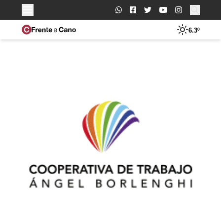
Buscar:
6.3º