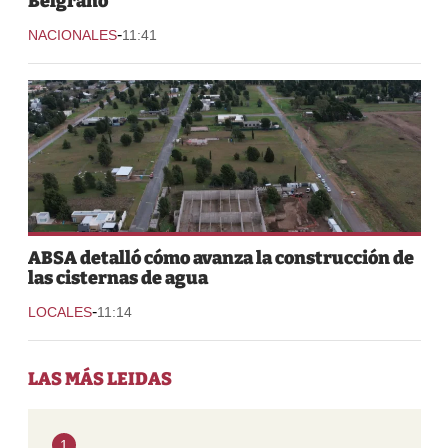
Belgrano
-
NACIONALES
11:41
ABSA detalló cómo avanza la construcción de
las cisternas de agua
-
LOCALES
11:14
LAS MÁS LEIDAS
1