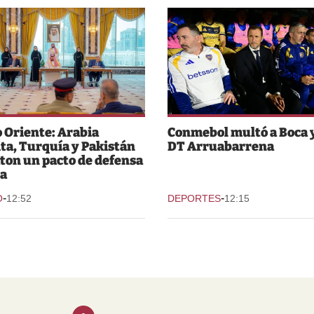
 Oriente: Arabia
Conmebol multó a Boca y
ta, Turquía y Pakistán
DT Arruabarrena
ton un pacto de defensa
a
-
-
O
12:52
DEPORTES
12:15