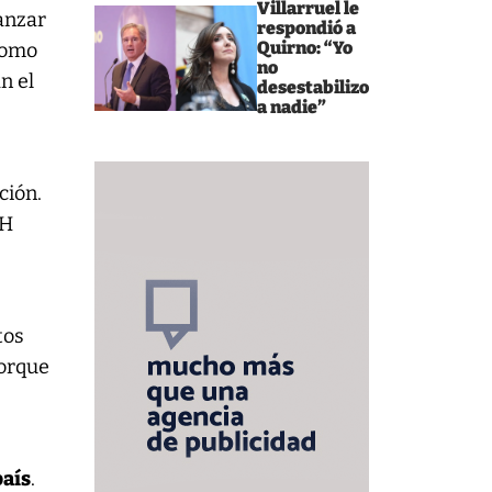
Villarruel le
vanzar
respondió a
Quirno: “Yo
 como
no
n el
desestabilizo
a nadie”
ción.
HH
tos
porque
país
.