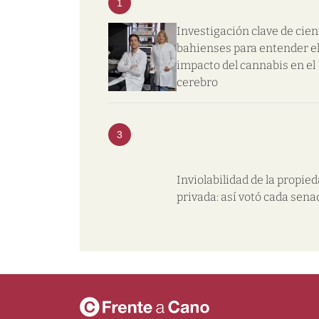
1
Investigación clave de cien
bahienses para entender e
impacto del cannabis en el
cerebro
3
Inviolabilidad de la propie
privada: así votó cada sena