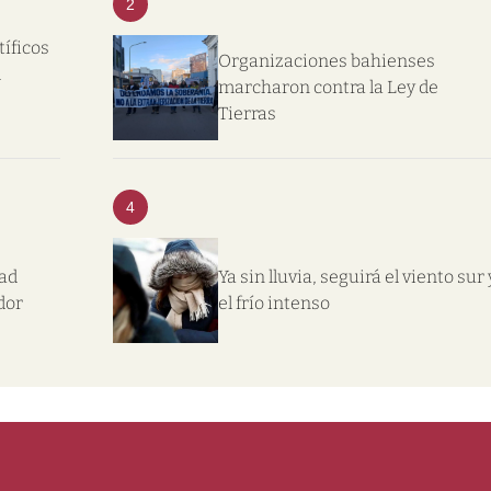
2
tíficos
Organizaciones bahienses
l
marcharon contra la Ley de
Tierras
4
dad
Ya sin lluvia, seguirá el viento sur 
dor
el frío intenso