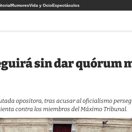
torial
Rumores
Vida y Ocio
Espectáculos
seguirá sin dar quórum 
tada opositora, tras acusar al oficialismo persegu
amienta contra los miembros del Máximo Tribunal.