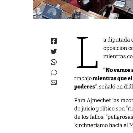
L
a diputada 
oposición c
mientras con
“No vamos 
trabajo
mientras que el
poderes
“, señaló en di
Para Ajmechet las razon
de juicio político son “r
de los fallos, “peligrosa
kirchnerismo hacia el 