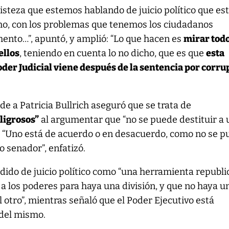
steza que estemos hablando de juicio político que es
mo, con los problemas que tenemos los ciudadanos
ento…”, apuntó, y amplió: “Lo que hacen es
mirar todo
ellos
, teniendo en cuenta lo no dicho, que es que
esta
oder Judicial viene después de la sentencia por corru
e a Patricia Bullrich aseguró que se trata de
ligrosos”
al argumentar que “no se puede destituir a 
”. “Uno está de acuerdo o en desacuerdo, como no se 
o senador”, enfatizó.
pedido de juicio político como “una herramienta republi
a los poderes para haya una división, y que no haya u
 otro”, mientras señaló que el Poder Ejecutivo está
del mismo.