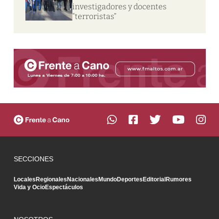
investigadores y docentes
“terroristas”
SECCIONES
Locales
Regionales
Nacionales
Mundo
Deportes
Editorial
Rumores
Vida y Ocio
Espectáculos