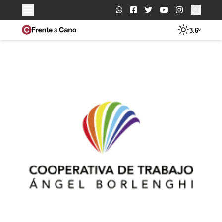
Buscar:
3.6º