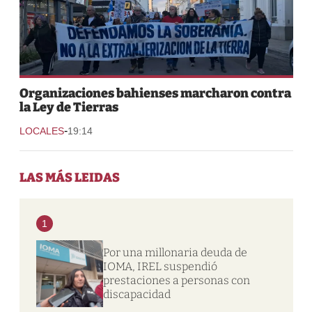
Organizaciones bahienses marcharon contra
la Ley de Tierras
-
LOCALES
19:14
LAS MÁS LEIDAS
1
Por una millonaria deuda de
IOMA, IREL suspendió
prestaciones a personas con
discapacidad