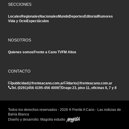
SECCIONES
Locales
Regionales
Nacionales
Mundo
Deportes
Editorial
Rumores
Vida y Ocio
Espectáculos
NOSOTROS
Quienes somos
Frente a Cano TV
FM Altos
CONTACTO
publicidad@frenteacano.com.ar
diario@frenteacano.com.ar
Tel. (0291)
456 4195
-
456 4006
Drago 23, piso 11, oficinas 6, 7 y 8
Todos los derechos reservados -
2026
® Frente A Cano - Las noticias de
Bahía Blanca
Diseño y desarrollo:
Magolla estudio