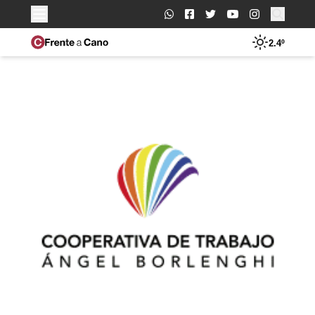
Buscar:
2.4º