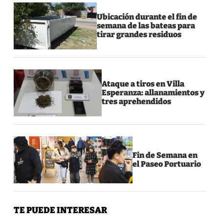
Ubicación durante el fin de
semana de las bateas para
tirar grandes residuos
Ataque a tiros en Villa
Esperanza: allanamientos y
tres aprehendidos
Fin de Semana en
el Paseo Portuario
TE PUEDE INTERESAR