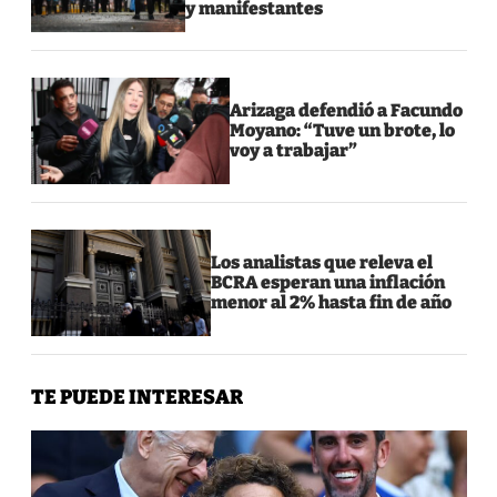
y manifestantes
Arizaga defendió a Facundo
Moyano: “Tuve un brote, lo
voy a trabajar”
Los analistas que releva el
BCRA esperan una inflación
menor al 2% hasta fin de año
TE PUEDE INTERESAR