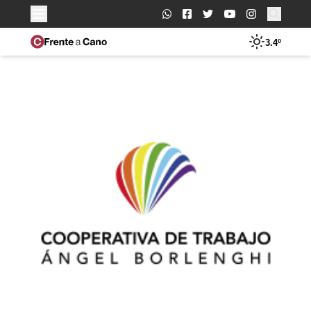
Buscar:
3.4º